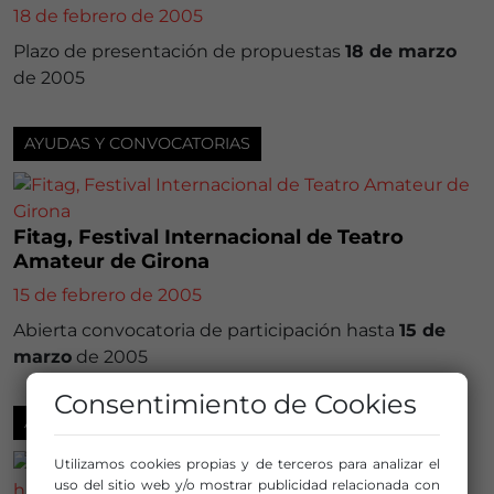
18 de febrero de 2005
Plazo de presentación de propuestas
18 de marzo
de 2005
AYUDAS Y CONVOCATORIAS
Fitag, Festival Internacional de Teatro
Amateur de Girona
15 de febrero de 2005
Abierta convocatoria de participación hasta
15 de
marzo
de 2005
Consentimiento de Cookies
AYUDAS Y CONVOCATORIAS
Utilizamos cookies propias y de terceros para analizar el
uso del sitio web y/o mostrar publicidad relacionada con