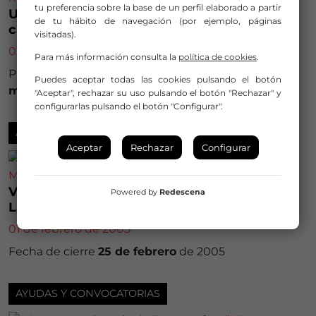
tu preferencia sobre la base de un perfil elaborado a partir
Umore Azoka 2005- Feria de Artistas
de tu hábito de navegación (por ejemplo, páginas
callejeros de humor de Leioa
visitadas).
02 de febrero de 2005
Para más información consulta la
política de cookies
.
Plazo de presentación de propuestas hasta el
2 de
Puedes aceptar todas las cookies pulsando el botón
marzo
de 2005
"Aceptar", rechazar su uso pulsando el botón "Rechazar" y
configurarlas pulsando el botón "Configurar".
AYUDAS Y CONVOCATORIAS
Aceptar
Rechazar
Configurar
V Premio de las Artes Escénicas de Castilla-
Powered by
Redescena
La Mancha Corral de Comedias de Almagro
01 de febrero de 2005
Fecha de cierre
25 de febrero
de 2005
AYUDAS Y CONVOCATORIAS