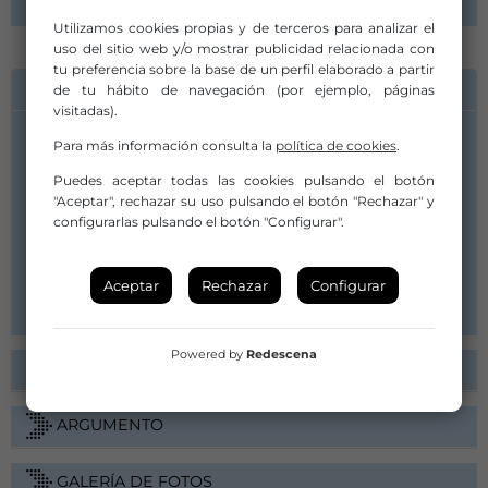
Utilizamos cookies propias y de terceros para analizar el
uso del sitio web y/o mostrar publicidad relacionada con
tu preferencia sobre la base de un perfil elaborado a partir
INFORMACIÓN DE CONTACTO
de tu hábito de navegación (por ejemplo, páginas
visitadas).
Para más información consulta la
política de cookies
.
Compañía/Artista:
Núria Guiu Sagarra
Puedes aceptar todas las cookies pulsando el botón
nuriaguiusagarra@gmail.com
"Aceptar", rechazar su uso pulsando el botón "Rechazar" y
configurarlas pulsando el botón "Configurar".
management.nuriaguiu@gmail.com
+34667049073
Aceptar
Rechazar
Configurar
Web
Powered by
Redescena
FICHA ARTÍSTICA
ARGUMENTO
GALERÍA DE FOTOS