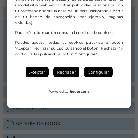
uso del sitio web y/o mostrar publicidad relacionada con
tu preferencia sobre la base de un perfil elaborado a partir
INFORMACIÓN DE CONTACTO
de tu hábito de navegación (por ejemplo, páginas
visitadas).
Compañía/Artista:
Para más información consulta la
política de cookies
.
Harrobi Dantza Bertikala
Puedes aceptar todas las cookies pulsando el botón
info@dimegaz.eus
"Aceptar", rechazar su uso pulsando el botón "Rechazar" y
info@dimegaz.eus
configurarlas pulsando el botón "Configurar".
699188168
Web
Aceptar
Rechazar
Configurar
FICHA ARTÍSTICA
Powered by
Redescena
ARGUMENTO
GALERÍA DE FOTOS