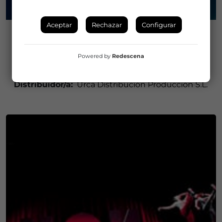
Aceptar
Rechazar
Configurar
CIRCO
wasa
Powered by
Redescena
Compañía/Artista:
Z Teatro
Distribuidor/a:
Urca Distribución Producción S.L.