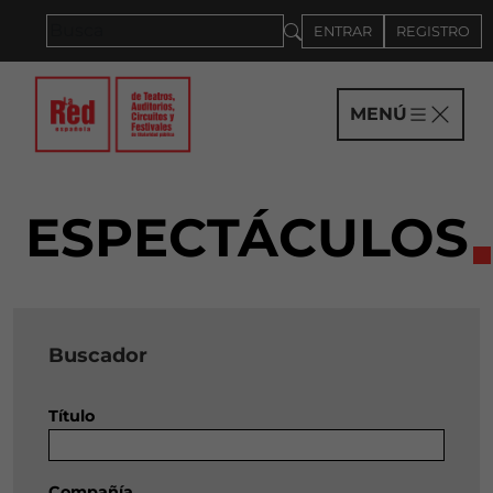
Saltar al panel PAU
ENTRAR
REGISTRO
MENÚ
ESPECTÁCULOS
Buscador
Título
Compañía