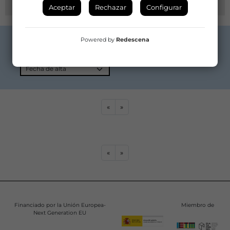
Aceptar
Rechazar
Configurar
Resultados de la búsqueda
Criterios de búsqueda
Powered by
Redescena
9465
Sin criterios
Ordenar resultados por
«
»
«
»
Financiado por la Unión Europea-
Miembro de
Next Generation EU