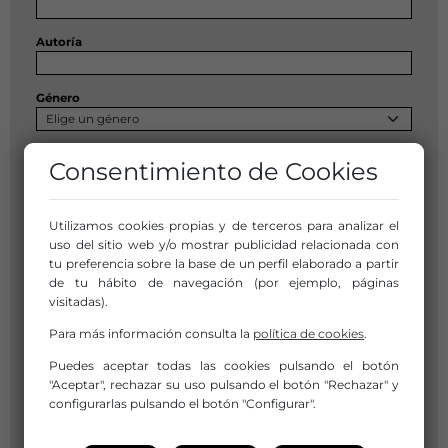
Autoría
Género
Subgénero
Consentimiento de Cookies
Dirección
Utilizamos cookies propias y de terceros para analizar el
uso del sitio web y/o mostrar publicidad relacionada con
tu preferencia sobre la base de un perfil elaborado a partir
Comunidad Autónoma
de tu hábito de navegación (por ejemplo, páginas
visitadas).
Sólo Espectáculos Recomendados
Para más información consulta la
política de cookies
.
Sólo espectáculos inclusivos
Sólo espectáculos en el Catálogo de Danza a Escena
Puedes aceptar todas las cookies pulsando el botón
Con medidas de accesibilidad
"Aceptar", rechazar su uso pulsando el botón "Rechazar" y
Sólo espectáculos en el Catálogo de Circo a Escena
configurarlas pulsando el botón "Configurar".