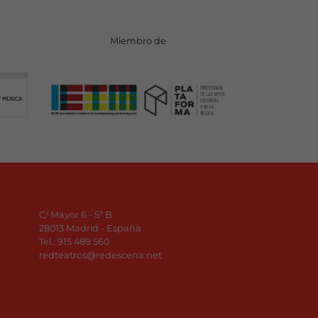
Miembro de
C/ Mayor 6 - 5º B
28013 Madrid - España
Tel.:
915 489 560
redteatros@redescena.net