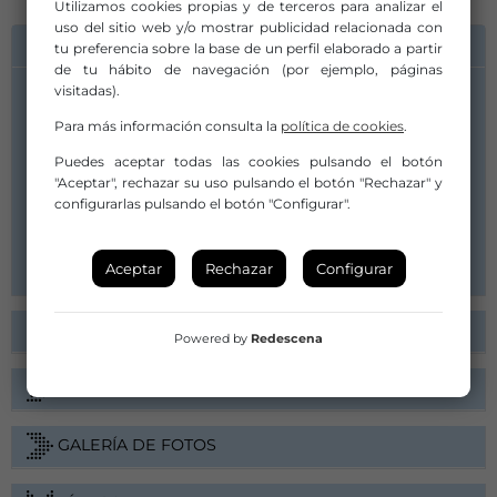
Utilizamos cookies propias y de terceros para analizar el
uso del sitio web y/o mostrar publicidad relacionada con
INFORMACIÓN DE CONTACTO
tu preferencia sobre la base de un perfil elaborado a partir
de tu hábito de navegación (por ejemplo, páginas
visitadas).
Compañía/Artista:
Para más información consulta la
política de cookies
.
LASALA
lasalart@gmail.com
Puedes aceptar todas las cookies pulsando el botón
"Aceptar", rechazar su uso pulsando el botón "Rechazar" y
judithargomaniz@gmail.com
configurarlas pulsando el botón "Configurar".
646929930
Web
Aceptar
Rechazar
Configurar
FICHA ARTÍSTICA
Powered by
Redescena
ARGUMENTO
GALERÍA DE FOTOS