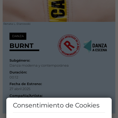
Renata L. Etanowski
DANZA
BURNT
Subgénero:
Danza moderna y contemporánea
Duración:
00:12
Fecha de Estreno:
27 abril 2025
Compañía/Artista:
LASALA
Consentimiento de Cookies