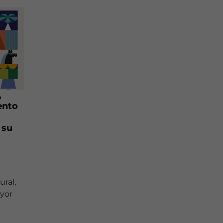
,
ento
 su
ural,
ayor
l