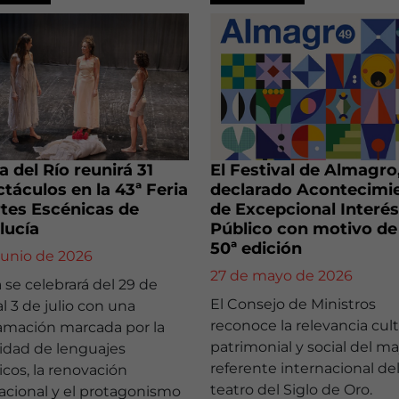
 del Río reunirá 31
El Festival de Almagro
táculos en la 43ª Feria
declarado Acontecimi
tes Escénicas de
de Excepcional Interés
lucía
Público con motivo de
50ª edición
junio de 2026
27 de mayo de 2026
a se celebrará del 29 de
El Consejo de Ministros
al 3 de julio con una
reconoce la relevancia cult
amación marcada por la
patrimonial y social del m
sidad de lenguajes
referente internacional de
cos, la renovación
teatro del Siglo de Oro.
acional y el protagonismo