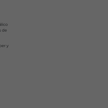
lico
s de
per y