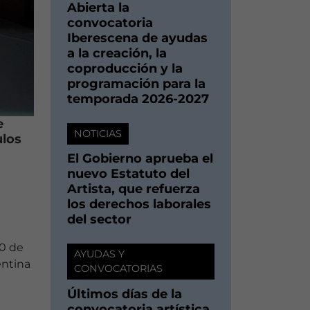
Abierta la
convocatoria
Iberescena de ayudas
a la creación, la
coproducción y la
programación para la
temporada 2026-2027
e
NOTICIAS
ulos
El Gobierno aprueba el
nuevo Estatuto del
Artista, que refuerza
los derechos laborales
del sector
30 de
AYUDAS Y
entina
CONVOCATORIAS
Últimos días de la
convocatoria artística