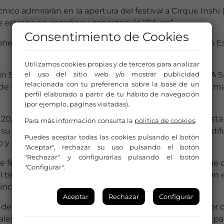
nico admirarán en la apertura del festival a Cirque Inshi 
e estrena en españa su espectáculo “Rêves”.
Consentimiento de Cookies
 en escena el 8 y 9 de febrero “Blizzard”, estreno en E
Utilizamos cookies propias y de terceros para analizar
el uso del sitio web y/o mostrar publicidad
S’Affaire (15 y 16 de febrero), que en el espectáculo “A 
relacionada con tu preferencia sobre la base de un
a de Riesgo, conjuga el nuevo circo con la denominada m
perfil elaborado a partir de tu hábito de navegación
(por ejemplo, páginas visitadas).
20, 21 y 22 de febrero, de su espectáculo “ Reclaim”. Esta
Para más información consulta la
política de cookies
.
su paso por el Festival d’Avignòn. La compañía belga di
Puedes aceptar todas las cookies pulsando el botón
 y otras artes (ópera, teatro, danza, música…).
"Aceptar", rechazar su uso pulsando el botón
"Rechazar" y configurarlas pulsando el botón
2 de febrero) es una artista que se sumerge en un tanque 
"Configurar".
 teatro físico. “La voz sumergida” es la primera creación 
ncronizada iniciada en las artes del circo.
Aceptar
Rechazar
Configurar
 de febrero) presentarán “BITBYBIT”, protagonizado por 
ales muerde con fuerza una pieza de goma, de la que pa