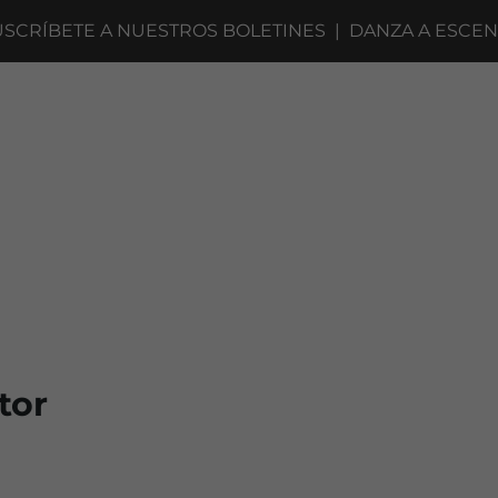
TE A NUESTROS BOLETINES
|
DANZA A ESCENA 2027 ·
tor