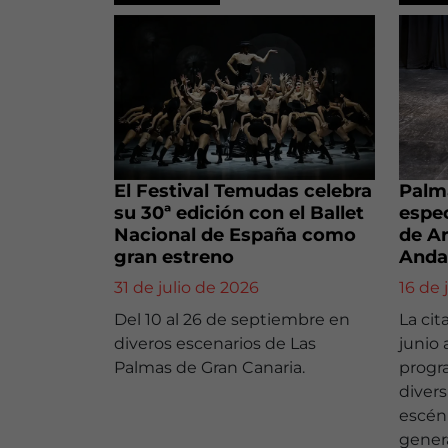
El Festival Temudas celebra
Palma
su 30ª edición con el Ballet
espec
Nacional de España como
de Ar
gran estreno
Anda
31 de julio de 2026
16 de 
Del 10 al 26 de septiembre en
La cit
diveros escenarios de Las
junio 
Palmas de Gran Canaria.
progr
diver
escéni
gener