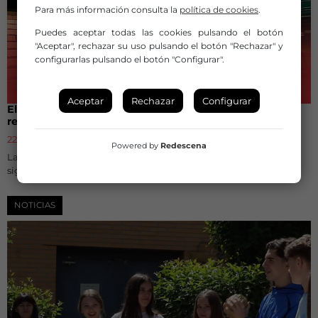
Para más información consulta la
política de cookies
.
Puedes aceptar todas las cookies pulsando el botón
"Aceptar", rechazar su uso pulsando el botón "Rechazar" y
configurarlas pulsando el botón "Configurar".
Aceptar
Rechazar
Configurar
El Gobierno aprueba el nuevo Estatuto del Artista, que
refuerza los derechos laborales del sector
22 de julio de 2026
Powered by
Redescena
Las organizaciones sindicales lo consideran un avance
significativo.
NOTICIAS