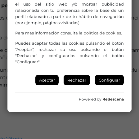
el uso del sitio web y/o mostrar publicidad
 permanecerá abierto hasta el próximo 9 de junio.
relacionada con tu preferencia sobre la base de un
perfil elaborado a partir de tu hábito de navegación
s de teatro que tengan su domicilio fiscal en la provinc
(por ejemplo, páginas visitadas).
Para más información consulta la
política de cookies
.
ea de ayudas asciende a 30.000 euros.
Puedes aceptar todas las cookies pulsando el botón
"Aceptar", rechazar su uso pulsando el botón
re dos y tres proyectos, que formarán parte de la progra
"Rechazar" y configurarlas pulsando el botón
oño de 2026 y el 31 de diciembre de 2027.
"Configurar".
na financiación de entre 7.500 y 15.000 euros, IVA inclui
entro de la programación municipal contará con una
Aceptar
Rechazar
Configurar
ximo de 4.900 euros más IVA
Powered by
Redescena
de Vitoria