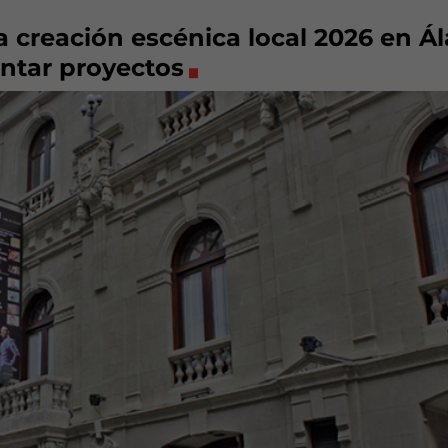
 creación escénica local 2026 en Ál
entar proyectos