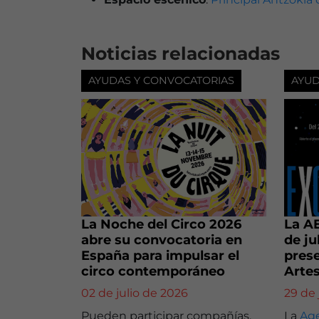
Noticias relacionadas
AYUDAS Y CONVOCATORIAS
AYUD
La Noche del Circo 2026
La AE
abre su convocatoria en
de ju
España para impulsar el
pres
circo contemporáneo
Arte
02 de julio de 2026
29 de
Pueden participar compañías,
La
Age