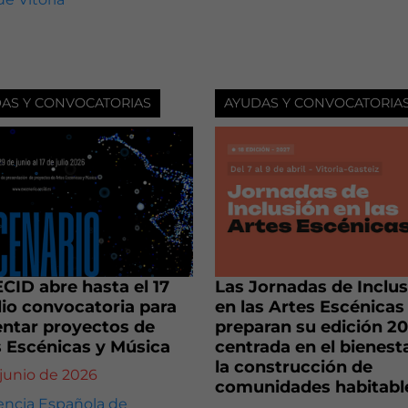
AS Y CONVOCATORIAS
AYUDAS Y CONVOCATORIA
CID abre hasta el 17
Las Jornadas de Inclu
lio convocatoria para
en las Artes Escénicas
entar proyectos de
preparan su edición 2
s Escénicas y Música
centrada en el bienest
la construcción de
 junio de 2026
comunidades habitabl
ncia Española de