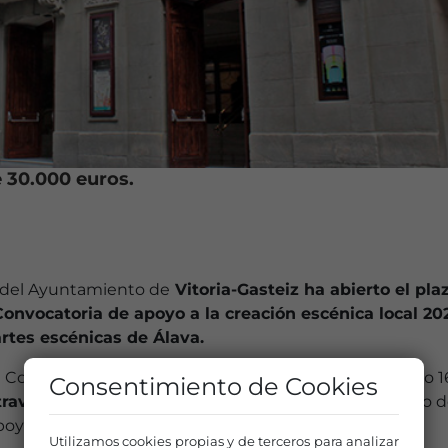
 30.000 euros.
 del Ayuntamiento de
Vitoria-Gasteiz ha abierto el pla
Convocatoria de apoyo a la creación escénica local 20
rtes escénicas de Álava.
 la Concejala Delegada de Cultura y Educación el pasado 1
Consentimiento de Cookies
través de la Red Municipal de Teatros
con el objetivo 
yar el trabajo de las compañías del territorio.
Utilizamos cookies propias y de terceros para analizar