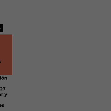
S
sión
027
ar y
es