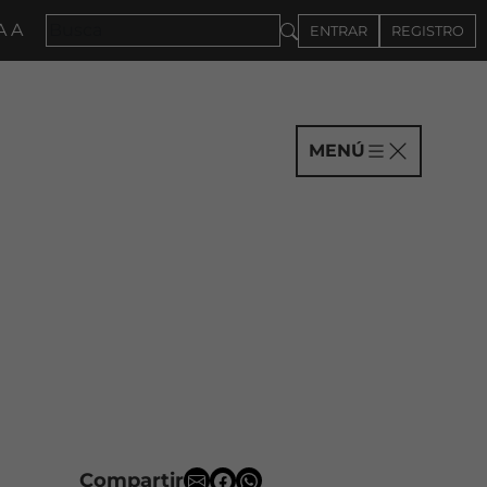
NA 2027 · CONVOCATORIA A COMPAÑÍAS HASTA EL 4D
ENTRAR
REGISTRO
MENÚ
Compartir