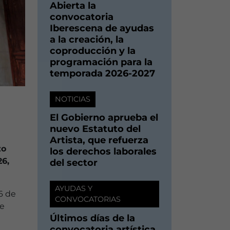
Abierta la
convocatoria
Iberescena de ayudas
a la creación, la
coproducción y la
programación para la
temporada 2026-2027
NOTICIAS
El Gobierno aprueba el
nuevo Estatuto del
Artista, que refuerza
zo
los derechos laborales
26,
del sector
AYUDAS Y
6 de
CONVOCATORIAS
de
Últimos días de la
convocatoria artística