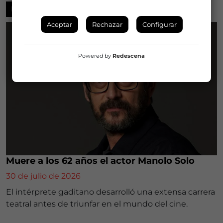
NOTICIAS
Aceptar
Rechazar
Configurar
Powered by
Redescena
Muere a los 62 años el actor Manolo Solo
30 de julio de 2026
El intérprete gaditano desarrolló una extensa carrera
teatral antes de triunfar en el mundo del cine.