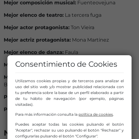
Mejor composición musical:
Fuenteovejuna
Mejor elenco de teatro:
La tercera fuga
Mejor actor protagonista:
Ton Vieira
Mejor actriz protagonista:
Mona Martínez
Mejor elenco de danza:
Faula
Consentimiento de Cookies
Mejor intérprete femenina de danza:
Irene Tena
Mejor intérprete masculino de danza:
Juan
Utilizamos cookies propias y de terceros para analizar el
Berlanga
uso del sitio web y/o mostrar publicidad relacionada con
tu preferencia sobre la base de un perfil elaborado a partir
Premio especial Aplauso:
Sara Baras
de tu hábito de navegación (por ejemplo, páginas
visitadas).
Premio Max de Honor:
Jesús Cimarro.
Para más información consulta la
política de cookies
.
Puedes aceptar todas las cookies pulsando el botón
"Aceptar", rechazar su uso pulsando el botón "Rechazar" y
Noticias relacionadas
configurarlas pulsando el botón "Configurar".