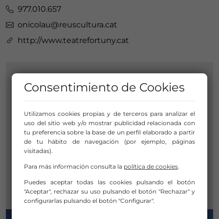
977.010.657
onicolau@reuscultura.cat
http://www.teatrefortuny.cat
Consentimiento de Cookies
SOCIO DE LA RED
TEATRE FORTUNY
Utilizamos cookies propias y de terceros para analizar el
uso del sitio web y/o mostrar publicidad relacionada con
tu preferencia sobre la base de un perfil elaborado a partir
de tu hábito de navegación (por ejemplo, páginas
Plaza Prim, 4
visitadas).
43201 Reus
Para más información consulta la
política de cookies
.
Tarragona
Cataluña / Catalunya
Puedes aceptar todas las cookies pulsando el botón
"Aceptar", rechazar su uso pulsando el botón "Rechazar" y
configurarlas pulsando el botón "Configurar".