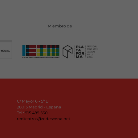
Miembro de
C/ Mayor 6 - 5º B
28013 Madrid - España
Tel.:
915 489 560
redteatros@redescena.net