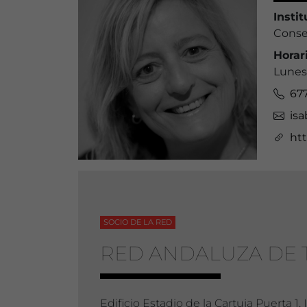
Insti
Conse
Horar
Lunes 
67
isa
ht
SOCIO DE LA RED
RED ANDALUZA DE 
Edificio Estadio de la Cartuja Puerta 1, I