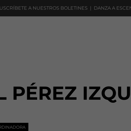
RÍBETE A NUESTROS BOLETINES
|
DANZA A ESCENA 2
L PÉREZ IZQ
RDINADORA