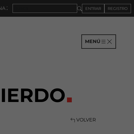
027 · CONVOCATORIA A COMPAÑÍAS HASTA EL 4DE SE
ENTRAR
REGISTRO
MENÚ
UIERDO
VOLVER