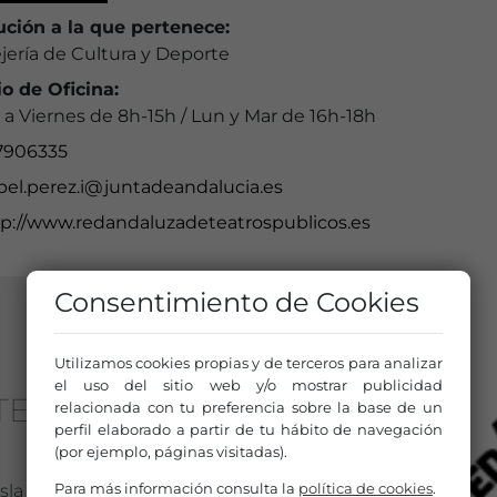
tución a la que pertenece:
jería de Cultura y Deporte
io de Oficina:
a Viernes de 8h-15h / Lun y Mar de 16h-18h
7906335
bel.perez.i@juntadeandalucia.es
tp://www.redandaluzadeteatrospublicos.es
Consentimiento de Cookies
Utilizamos cookies propias y de terceros para analizar
el uso del sitio web y/o mostrar publicidad
TEATROS PÚBLICOS
relacionada con tu preferencia sobre la base de un
perfil elaborado a partir de tu hábito de navegación
(por ejemplo, páginas visitadas).
Para más información consulta la
política de cookies
.
sla de la Cartuja s/n