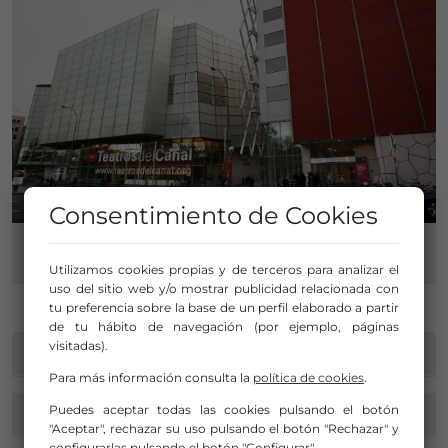
Consentimiento de Cookies
Utilizamos cookies propias y de terceros para analizar el
uso del sitio web y/o mostrar publicidad relacionada con
tu preferencia sobre la base de un perfil elaborado a partir
de tu hábito de navegación (por ejemplo, páginas
visitadas).
VENTA DE ENTRADAS
Para más información consulta la
política de cookies
.
Puedes aceptar todas las cookies pulsando el botón
SERVICIOS
"Aceptar", rechazar su uso pulsando el botón "Rechazar" y
configurarlas pulsando el botón "Configurar".