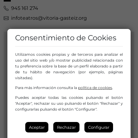
945 161 274
infoteatros@vitoria-gasteiz.org
Consentimiento de Cookies
SOCIO DE LA RED
Utilizamos cookies propias y de terceros para analizar el
TEATRO JESÚS IBÁÑEZ
uso del sitio web y/o mostrar publicidad relacionada con
tu preferencia sobre la base de un perfil elaborado a partir
DE MATAUCO
de tu hábito de navegación (por ejemplo, páginas
visitadas).
Para más información consulta la
política de cookies
.
Alberto Schommer, 10
Puedes aceptar todas las cookies pulsando el botón
01006 Gasteiz
"Aceptar", rechazar su uso pulsando el botón "Rechazar" y
Álava / Araba
configurarlas pulsando el botón "Configurar".
País Vasco / Euskadi
Aceptar
Rechazar
Configurar
Miembro de:
Sarea (Red Vasca de Teatros)