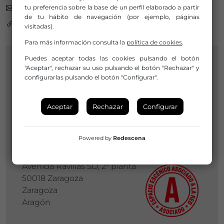
raee@aragon.es
tu preferencia sobre la base de un perfil elaborado a partir
de tu hábito de navegación (por ejemplo, páginas
https://raee.aragon.es/
visitadas).
Para más información consulta la
política de cookies
.
Puedes aceptar todas las cookies pulsando el botón
"Aceptar", rechazar su uso pulsando el botón "Rechazar" y
SOCIO DE LA RED
configurarlas pulsando el botón "Configurar".
RED ARAGONESA DE
Aceptar
Rechazar
Configurar
ESPACIOS ESCÉNICOS
(RAEE)
Powered by
Redescena
Avenida Ravillas 5D, 2ª planta
50018 Zaragoza
Zaragoza
Aragón