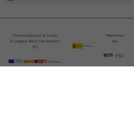
Financiado por la Unión
Miembro
Europea-Next Generation
de
EU
SÍGUENOS
C/ Mayor 6 - 5º B
28013 Madrid - España
Tel.:
915 489 560
redteatros@redescena.net