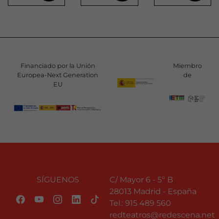
Financiado por la Unión
Miembro
Europea-Next Generation
de
EU
SÍGUENOS
C/ Mayor 6 - 5º B
28013 Madrid - España
Tel.:
915 489 560
redteatros@redescena.net