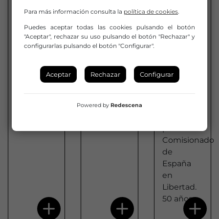
Circuito
Circuito
Circuito
Para más información consulta la
política de cookies
.
Danza a
Circo a
Artístico
Escena
Escena
de Artes
Puedes aceptar todas las cookies pulsando el botón
Escénica
"Aceptar", rechazar su uso pulsando el botón "Rechazar" y
Circuito
Circuito
s |
configurarlas pulsando el botón "Configurar".
artístico
artístico
España
promovido
promovido
en
Aceptar
Rechazar
Configurar
por el
por el
Libertad.
INAEM y
DGAEM y
50 años
desarrollado
desarrollado
Circuito
Powered by
Redescena
por La
por La
promovido
Red
Red
por el
Comisionado
de
España
en
Libertad.
50 años