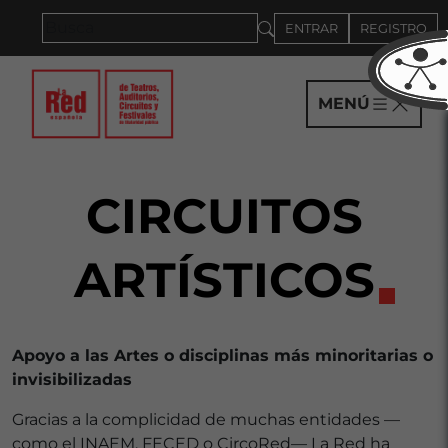
Saltar al panel PAU
ENTRAR
REGISTRO
MENÚ
CIRCUITOS
ARTÍSTICOS
Apoyo a las Artes o disciplinas más minoritarias o
invisibilizadas
Gracias a la complicidad de muchas entidades —
como el INAEM, FECED o CircoRed— La Red ha