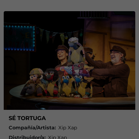
SÉ TORTUGA
Compañía/Artista:
Xip Xap
Distribuidor/a:
Xip Xap