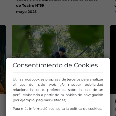
de Teatro Nº59
mayo 2025
Consentimiento de Cookies
Utilizamos cookies propias y de terceros para analizar
el uso del sitio web y/o mostrar publicidad
relacionada con tu preferencia sobre la base de un
perfil elaborado a partir de tu hábito de navegación
(por ejemplo, páginas visitadas).
FLEURIR LES ABÎMES
Para más información consulta la
política de cookies
.
Compañía/Artista:
Claire Ducreux