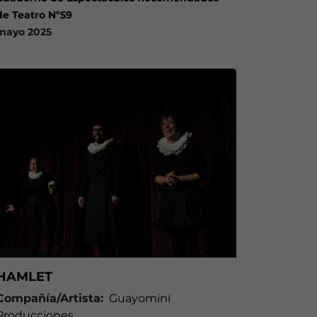
de Teatro Nº59
mayo 2025
HAMLET
Compañía/Artista:
Guayominí
Producciones