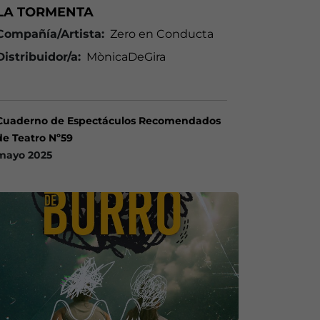
LA TORMENTA
Compañía/Artista:
Zero en Conducta
Distribuidor/a:
MònicaDeGira
Cuaderno de Espectáculos Recomendados
de Teatro Nº59
mayo 2025