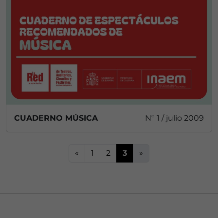
CUADERNO MÚSICA
Nº 1 / julio 2009
«
1
2
3
»