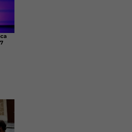
ica
27