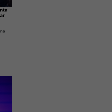
nta
ar
una