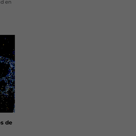
ud en
os de