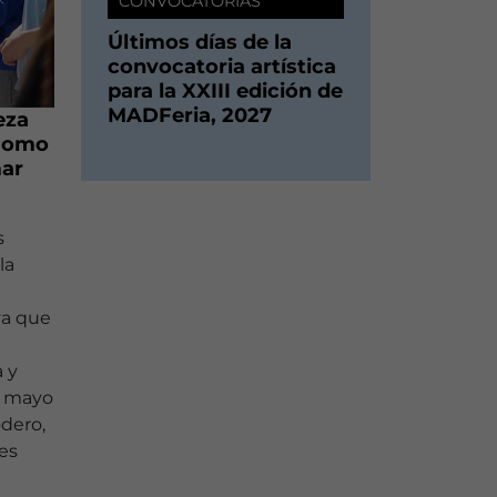
CONVOCATORIAS
Últimos días de la
convocatoria artística
para la XXIII edición de
MADFeria, 2027
eza
 como
mar
s
la
va que
a y
e mayo
dero,
es