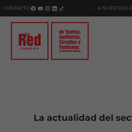
Saltar al panel PAU
CONTACTO
SUSCRÍBETE A NUESTROS BOLETINES
La actualidad del sec