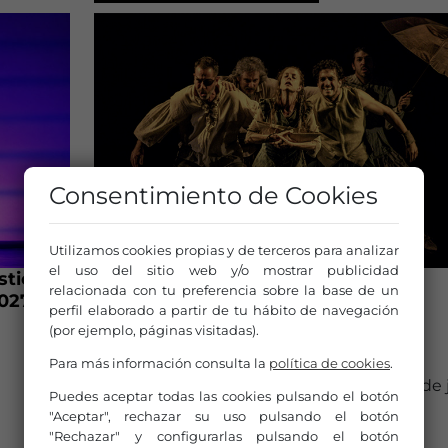
Consentimiento de Cookies
Utilizamos cookies propias y de terceros para analizar
el uso del sitio web y/o mostrar publicidad
stica
Torrejón de Ardoz convoca el XXIX
relacionada con tu preferencia sobre la base de un
2027
Certamen Nacional de Teatro para
perfil elaborado a partir de tu hábito de navegación
Directoras de Escena
(por ejemplo, páginas visitadas).
10 de junio de 2026
Para más información consulta la
política de cookies
.
Convocatoria abierta hasta el próximo 16 de 
Puedes aceptar todas las cookies pulsando el botón
de 2026.
"Aceptar", rechazar su uso pulsando el botón
"Rechazar" y configurarlas pulsando el botón