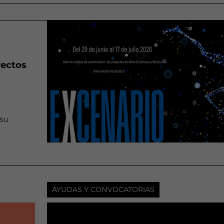
yectos
 su
l
AYUDAS Y CONVOCATORIAS