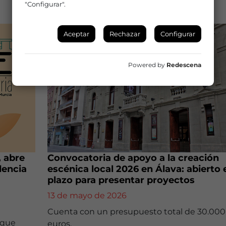
"Configurar".
AYUDAS Y CONVOCATORIAS
Aceptar
Rechazar
Configurar
Powered by
Redescena
, abre
Convocatoria de apoyo a la creación
dencia
escénica local 2026 en Álava: abierto 
plazo para presentar proyectos
13 de mayo de 2026
Cuenta con un presupuesto total de 30.000
 que
euros.