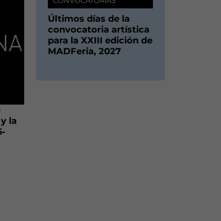
CONVOCATORIAS
Últimos días de la
convocatoria artística
para la XXIII edición de
MADFeria, 2027
e
y la
6-