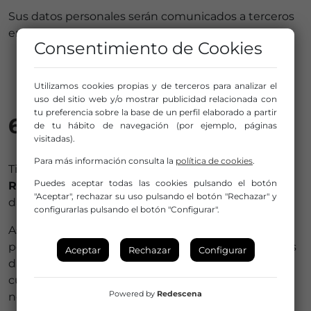
Sus datos personales serán comunicados a terceros
en los siguientes supuestos:
Consentimiento de Cookies
Gestoría/Asesoría
Terceras personas
Utilizamos cookies propias y de terceros para analizar el
uso del sitio web y/o mostrar publicidad relacionada con
tu preferencia sobre la base de un perfil elaborado a partir
6. Derechos
de tu hábito de navegación (por ejemplo, páginas
visitadas).
Para más información consulta la
política de cookies
.
Tiene derecho a obtener confirmación sobre si en
Puedes aceptar todas las cookies pulsando el botón
RED ESPAÑOLA DE TEATROS
estamos tratando
"Aceptar", rechazar su uso pulsando el botón "Rechazar" y
datos personales que le conciernan, o no.
configurarlas pulsando el botón "Configurar".
Asimismo, tiene derecho de acceso a sus datos
personales, así como a solicitar la
rectificación
de los
Aceptar
Rechazar
Configurar
datos inexactos o, en su caso, solicitar su
supresión
cuando, entre otros motivos, los datos ya no sean
Powered by
Redescena
necesarios para los fines que fueron recogidos.