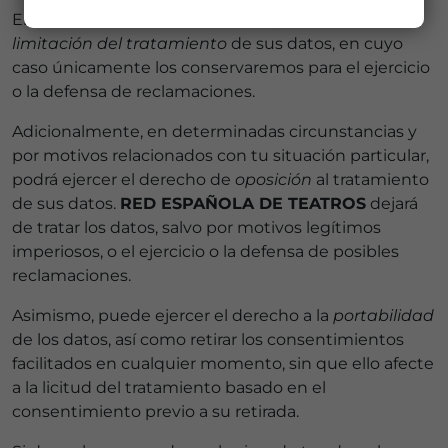
En determinadas circunstancias, podrá solicitar la
limitación del tratamiento
de sus datos, en cuyo
caso únicamente los conservaremos para el ejercicio
o la defensa de reclamaciones.
Adicionalmente, en determinadas circunstancias y
por motivos relacionados con tu situación particular,
podrá ejercer el derecho de
oposición
al tratamiento
de sus datos.
RED ESPAÑOLA DE TEATROS
dejará
de tratar los datos, salvo por motivos legítimos
imperiosos, o el ejercicio o la defensa de posibles
reclamaciones.
Asimismo, puede ejercer el derecho a la
portabilidad
de los datos, así como retirar los consentimientos
facilitados en cualquier momento, sin que ello afecte
a la licitud del tratamiento basado en el
consentimiento previo a su retirada.