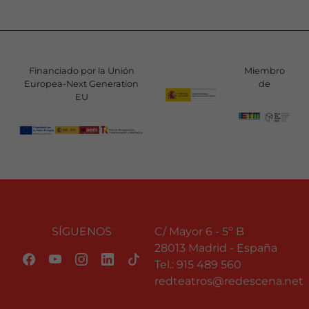
Financiado por la Unión
Miembro
Europea-Next Generation
de
EU
SÍGUENOS
C/ Mayor 6 - 5º B
28013 Madrid - España
Tel.:
915 489 560
redteatros@redescena.net