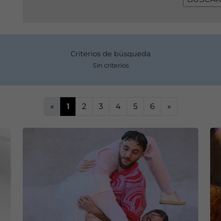
Criterios de búsqueda
Sin criterios
«
1
2
3
4
5
6
»