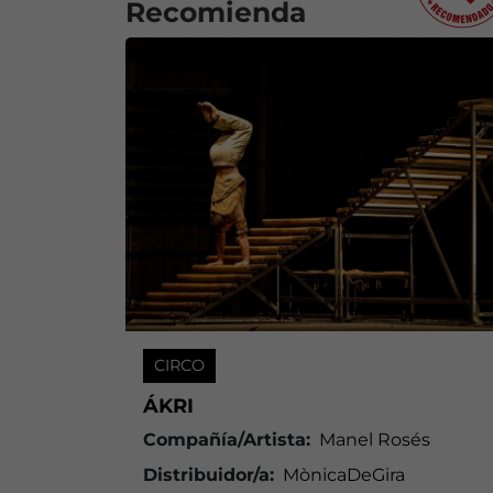
Recomienda
CIRCO
ÁKRI
Compañía/Artista:
Manel Rosés
Distribuidor/a:
MònicaDeGira