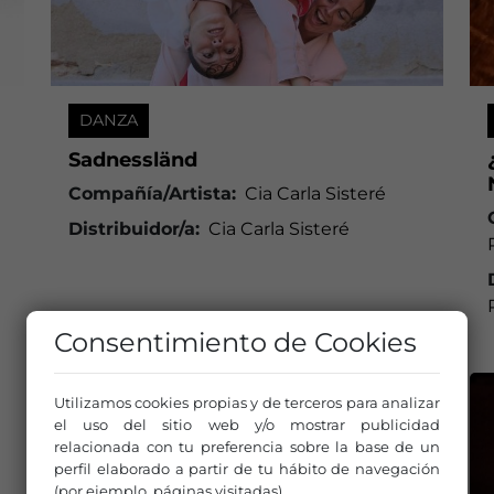
DANZA
Sadnessländ
Compañía/Artista:
Cia Carla Sisteré
a
Distribuidor/a:
Cia Carla Sisteré
Consentimiento de Cookies
Utilizamos cookies propias y de terceros para analizar
el uso del sitio web y/o mostrar publicidad
relacionada con tu preferencia sobre la base de un
perfil elaborado a partir de tu hábito de navegación
(por ejemplo, páginas visitadas).