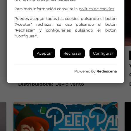
Para más información consulta la
política de cookies
.
Puedes aceptar todas las cookies pulsando el botón
"Aceptar", rechazar su uso pulsando el botón
"Rechazar" y configurarlas pulsando el botón
"Configurar".
Aceptar
Rechazar
Configurar
ESPECTÁCULOS DE CALLE
DE NEANDERTHAL A SAPIENS
Powered by
Redescena
Compañía/Artista:
David Vento
Distribuidor/a:
David Vento