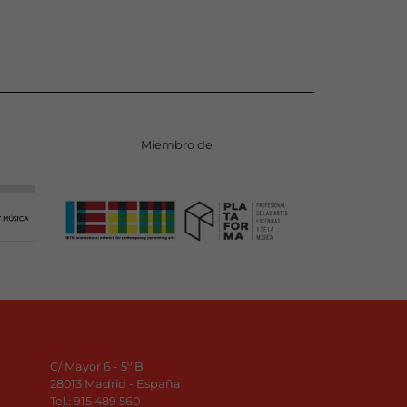
Miembro de
C/ Mayor 6 - 5º B
28013 Madrid - España
Tel.:
915 489 560