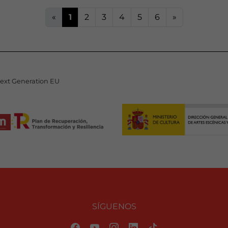
«
1
2
3
4
5
6
»
Next Generation EU
SÍGUENOS