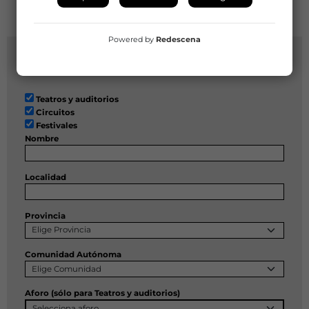
CONOCE A LOS RESPONSABLES DE PROGRAMACIÓN DE LAS
ENTIDADES ASOCIADAS A LA RED
Powered by
Redescena
Buscador
Teatros y auditorios
Circuitos
Festivales
Nombre
Localidad
Provincia
Comunidad Autónoma
Aforo (sólo para Teatros y auditorios)