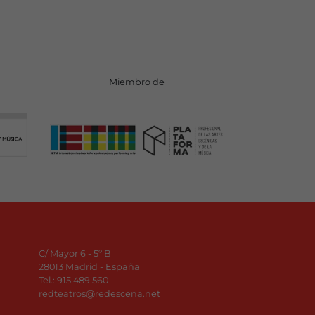
Miembro de
C/ Mayor 6 - 5º B
28013 Madrid - España
Tel.:
915 489 560
redteatros@redescena.net