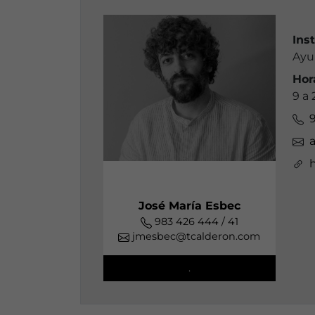
Ins
Ayu
Hor
9 a 2
9
José María Esbec
983 426 444 / 41
jmesbec@tcalderon.com
.