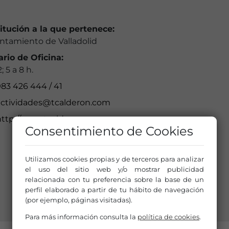
titución a la que pertenece:
ntamiento de Valladolid
ario de Oficina:
; 5 a 8 h.
83 426 444 / 41
actividades@tcalderon.com
http://www.tcalderon.com
Consentimiento de Cookies
Utilizamos cookies propias y de terceros para analizar
el uso del sitio web y/o mostrar publicidad
relacionada con tu preferencia sobre la base de un
perfil elaborado a partir de tu hábito de navegación
(por ejemplo, páginas visitadas).
Para más información consulta la
política de cookies
.