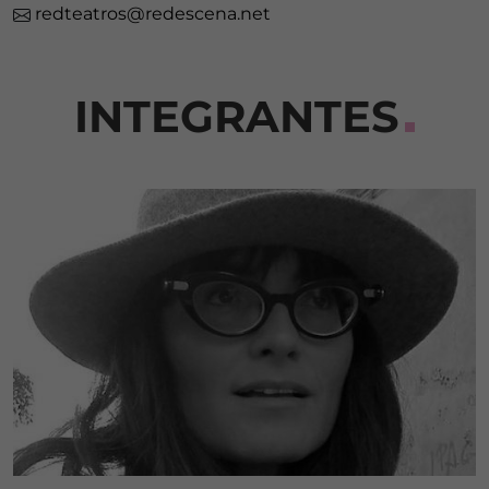
redteatros@redescena.net
INTEGRANTES