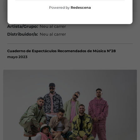
Powered by
Redescena
L'ASSUMPCIÓ DE LA MARIA
Artista/Grupo:
Neu al carrer
Distribuidor/a:
Neu al carrer
Cuaderno de Espectáculos Recomendados de Música Nº28
mayo 2023