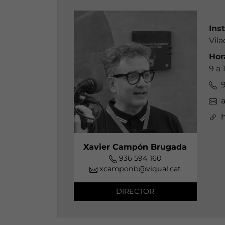
Ins
Vila
Hor
9 a 
Xavier Campón Brugada
936 594 160
xcamponb@viqual.cat
DIRECTOR