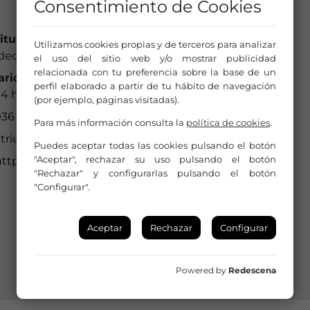
Consentimiento de Cookies
titución a la que pertenece:
Utilizamos cookies propias y de terceros para analizar
decans Qualitat, S.L.
el uso del sitio web y/o mostrar publicidad
relacionada con tu preferencia sobre la base de un
ario de Oficina:
perfil elaborado a partir de tu hábito de navegación
14 h // 16 a 19 h
(por ejemplo, páginas visitadas).
936 594 160
Para más información consulta la
política de cookies
.
atriumviladecans@atriumviladecans.com
Puedes aceptar todas las cookies pulsando el botón
"Aceptar", rechazar su uso pulsando el botón
http://www.atriumviladecans.com
"Rechazar" y configurarlas pulsando el botón
"Configurar".
Aceptar
Rechazar
Configurar
Powered by
Redescena