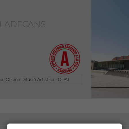
ILADECANS
 (Oficina Difusió Artística - ODA)