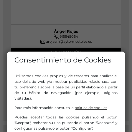
Ángel Rojas
916645064
arojasm@ayto-mostoles.es
PROGRAMACIÓN
Consentimiento de Cookies
Institución a la que pertenece:
Concejalía de Cultura
Utilizamos cookies propias y de terceros para analizar el
Horario de Oficina:
uso del sitio web y/o mostrar publicidad relacionada con
8,30-15.30
tu preferencia sobre la base de un perfil elaborado a partir
916645064
de tu hábito de navegación (por ejemplo, páginas
visitadas).
mbaroc@mostoles.es
https://escenamostoles.com/
Para más información consulta la
política de cookies
.
Puedes aceptar todas las cookies pulsando el botón
"Aceptar", rechazar su uso pulsando el botón "Rechazar" y
configurarlas pulsando el botón "Configurar".
VENTA DE ENTRADAS