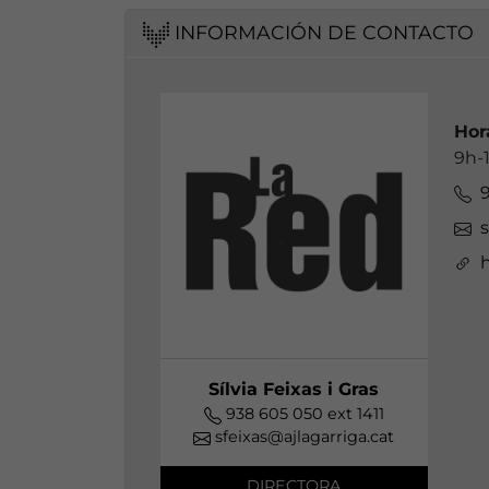
INFORMACIÓN DE CONTACTO
Hor
9h-
9
s
h
Sílvia Feixas i Gras
938 605 050 ext 1411
sfeixas@ajlagarriga.cat
DIRECTORA