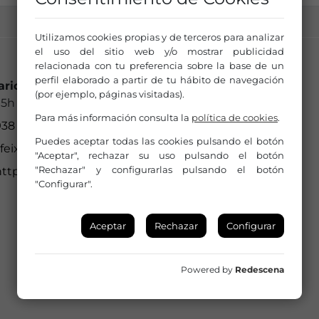
Utilizamos cookies propias y de terceros para analizar
el uso del sitio web y/o mostrar publicidad
relacionada con tu preferencia sobre la base de un
perfil elaborado a partir de tu hábito de navegación
ario de Oficina:
(por ejemplo, páginas visitadas).
15h
Para más información consulta la
política de cookies
.
38 605 050 ext 1411
Puedes aceptar todas las cookies pulsando el botón
feixas@ajlagarriga.cat
"Aceptar", rechazar su uso pulsando el botón
"Rechazar" y configurarlas pulsando el botón
ttp://www.teatrelagarriga.cat
"Configurar".
Aceptar
Rechazar
Configurar
Powered by
Redescena