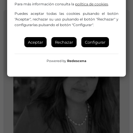
Para más información consulta la
política de cookies
.
Puedes aceptar todas las cookies pulsando el botón
INFORMACIÓN DE CONTACTO
"Aceptar", rechazar su uso pulsando el botón "Rechazar" y
configurarlas pulsando el botón "Configurar".
Aceptar
Rechazar
Configurar
Powered by
Redescena