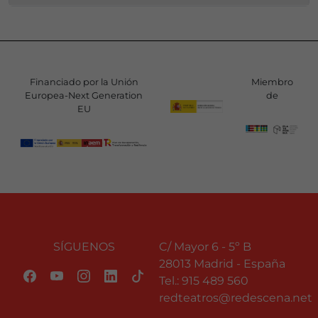
Financiado por la Unión
Miembro
Europea-Next Generation
de
EU
SÍGUENOS
C/ Mayor 6 - 5º B
28013 Madrid - España
Tel.:
915 489 560
redteatros@redescena.net