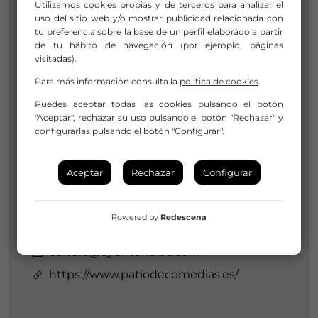
Utilizamos cookies propias y de terceros para analizar el
uso del sitio web y/o mostrar publicidad relacionada con
tu preferencia sobre la base de un perfil elaborado a partir
de tu hábito de navegación (por ejemplo, páginas
Jesús Antonio González Serrano
visitadas).
926 810 181
cultura@ayuntorralba.com
Para más información consulta la
política de cookies
.
Puedes aceptar todas las cookies pulsando el botón
COORDINADOR DE CULTURA
"Aceptar", rechazar su uso pulsando el botón "Rechazar" y
configurarlas pulsando el botón "Configurar".
Institución a la que pertenece:
Ayuntamiento de Torralba de Calatrava
Aceptar
Rechazar
Configurar
Horario de Oficina:
DE 10 A 14 HORAS
Powered by
Redescena
926 810 181
cultura@ayuntorralba.com
https://www.patiodecomedias.es/