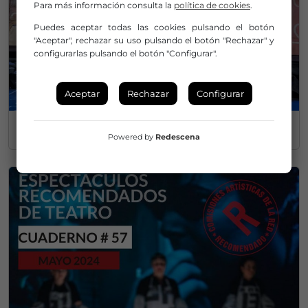
Para más información consulta la
política de cookies
.
Puedes aceptar todas las cookies pulsando el botón
"Aceptar", rechazar su uso pulsando el botón "Rechazar" y
configurarlas pulsando el botón "Configurar".
Aceptar
Rechazar
Configurar
CUADERNO TEATRO
Nº 58 / enero 2025
Powered by
Redescena