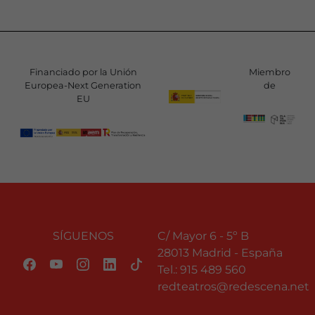
Financiado por la Unión
Miembro
Europea-Next Generation
de
EU
SÍGUENOS
C/ Mayor 6 - 5º B
28013 Madrid - España
Tel.:
915 489 560
redteatros@redescena.net