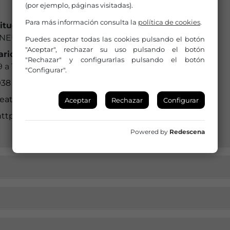
(por ejemplo, páginas visitadas).
Para más información consulta la
política de cookies
.
titución a la que pertenece:
NEU IGUALADÍ
Puedes aceptar todas las cookies pulsando el botón
"Aceptar", rechazar su uso pulsando el botón
ario de Oficina:
"Rechazar" y configurarlas pulsando el botón
 a 13 h
"Configurar".
38 031 950
eatre@aj-igualada.net
Aceptar
Rechazar
Configurar
ttps://www.ateneuigualada.cat/serveis-i-avantatge
Powered by
Redescena