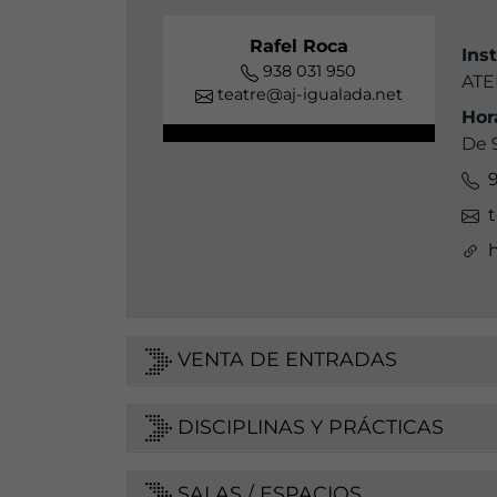
Rafel Roca
Ins
938 031 950
ATE
teatre@aj-igualada.net
Hor
De 9
9
t
h
VENTA DE ENTRADAS
DISCIPLINAS Y PRÁCTICAS
SALAS / ESPACIOS