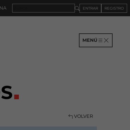
2027 · CONVOCATORIA A COMPAÑÍAS HASTA EL 4DE S
ENTRAR
REGISTRO
MENÚ
S
VOLVER