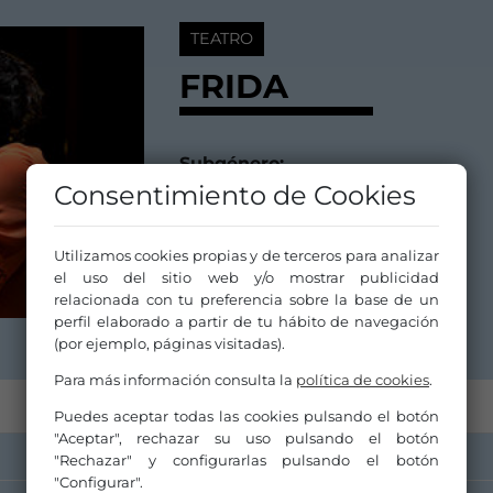
TEATRO
FRIDA
Subgénero:
Teatro actual
Consentimiento de Cookies
Duración:
1 hora 5 min.
Utilizamos cookies propias y de terceros para analizar
el uso del sitio web y/o mostrar publicidad
Fecha de Estreno:
relacionada con tu preferencia sobre la base de un
17 septiembre 2016
perfil elaborado a partir de tu hábito de navegación
(por ejemplo, páginas visitadas).
Para más información consulta la
política de cookies
.
Puedes aceptar todas las cookies pulsando el botón
"Aceptar", rechazar su uso pulsando el botón
"Rechazar" y configurarlas pulsando el botón
"Configurar".