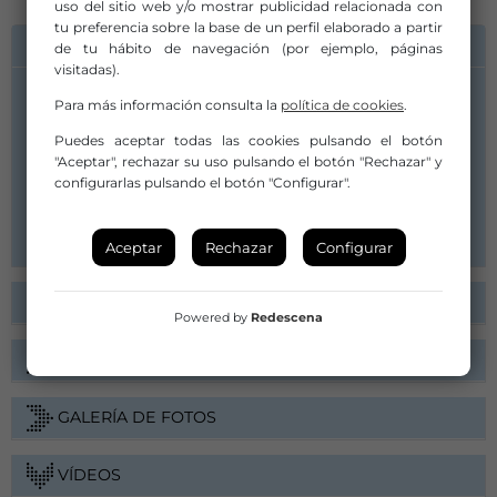
uso del sitio web y/o mostrar publicidad relacionada con
tu preferencia sobre la base de un perfil elaborado a partir
INFORMACIÓN DE CONTACTO
de tu hábito de navegación (por ejemplo, páginas
visitadas).
Para más información consulta la
política de cookies
.
Compañía/Artista:
Cia. Kiko López
Puedes aceptar todas las cookies pulsando el botón
cia.kikolopez@gmail.com
"Aceptar", rechazar su uso pulsando el botón "Rechazar" y
configurarlas pulsando el botón "Configurar".
627540356
Web
Aceptar
Rechazar
Configurar
FICHA ARTÍSTICA
Powered by
Redescena
ARGUMENTO
GALERÍA DE FOTOS
VÍDEOS