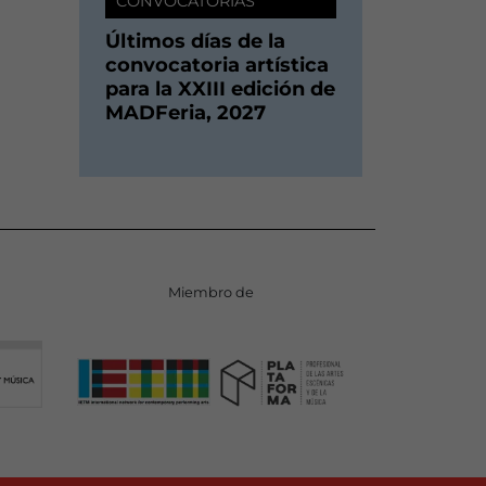
CONVOCATORIAS
Últimos días de la
convocatoria artística
para la XXIII edición de
MADFeria, 2027
Miembro de