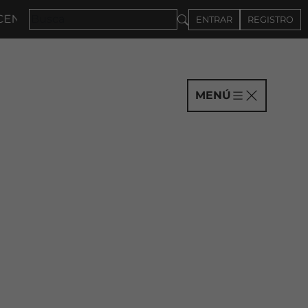
A 2027 · CONVOCATORIA A COMPAÑÍAS HASTA EL 4DE
ENTRAR
REGISTRO
MENÚ