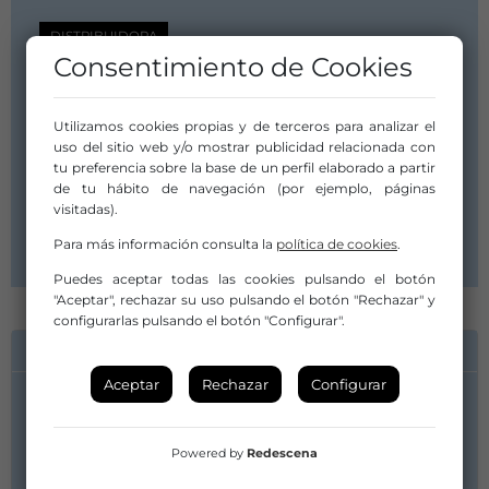
DISTRIBUIDORA
Consentimiento de Cookies
AGADIC (AXENCIA GALEGA DAS
INDUSTRIAS CULTURAIS)
Utilizamos cookies propias y de terceros para analizar el
uso del sitio web y/o mostrar publicidad relacionada con
tu preferencia sobre la base de un perfil elaborado a partir
Rúa da Vesada, s/n. San Lázaro
de tu hábito de navegación (por ejemplo, páginas
15703 Santiago de Compostela
visitadas).
La Coruña / A Coruña
Galicia / Galiza
Para más información consulta la
política de cookies
.
Puedes aceptar todas las cookies pulsando el botón
"Aceptar", rechazar su uso pulsando el botón "Rechazar" y
configurarlas pulsando el botón "Configurar".
INFORMACIÓN DE CONTACTO
Aceptar
Rechazar
Configurar
Ana Rosales
Powered by
Redescena
981 577 128