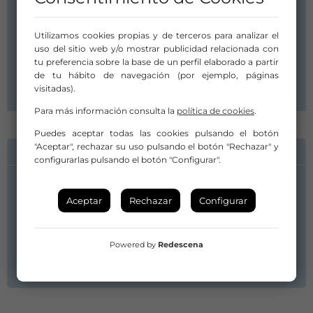
PRODUCCIONES
Utilizamos cookies propias y de terceros para analizar el
arzobispo de castro 7 4º a ext.
uso del sitio web y/o mostrar publicidad relacionada con
09007 burgos
tu preferencia sobre la base de un perfil elaborado a partir
Burgos
de tu hábito de navegación (por ejemplo, páginas
Castilla y León
visitadas).
Para más información consulta la
política de cookies
.
Puedes aceptar todas las cookies pulsando el botón
"Aceptar", rechazar su uso pulsando el botón "Rechazar" y
INFORMACIÓN DE CONTACTO
configurarlas pulsando el botón "Configurar".
alberto diez blanco
Aceptar
Rechazar
Configurar
693420630
Powered by
Redescena
accionculturalproducciones@gmail.com