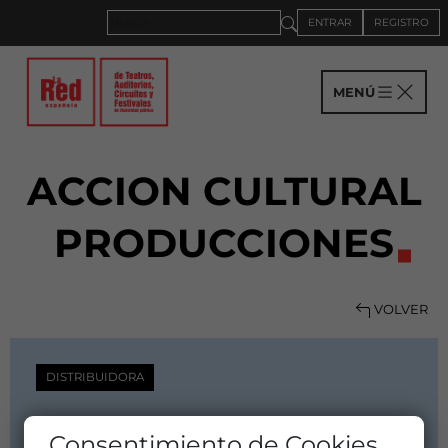
ENTRAR
REGISTRO
MENÚ
ACCION CULTURAL
PRODUCCIONES
VOLVER
DISTRIBUIDORA
ACCION CULTURAL
Consentimiento de Cookies