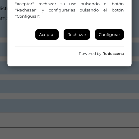
"Aceptar", rechazar su uso pulsando el botón
distribucion@somosvertice.es
"Rechazar" y configurarlas pulsando el botón
"Configurar".
ttps://www.somosvertice.es/
Aceptar
Rechazar
Configurar
Powered by
Redescena