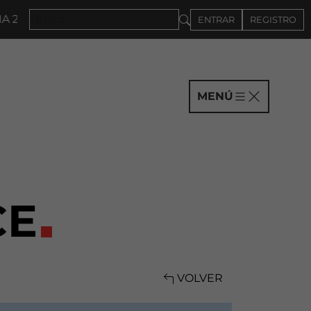
027 · CONVOCATORIA A COMPAÑÍAS HASTA EL 4DE SE
ENTRAR
REGISTRO
MENÚ
CE
VOLVER