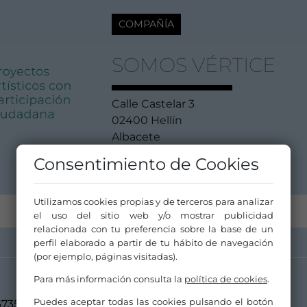
COMPAÑÍA
SOMOS VÉRTICE
Calle Castelar 3
02400 Hellín
Albacete
Castilla - La Mancha
Consentimiento de Cookies
Utilizamos cookies propias y de terceros para analizar
el uso del sitio web y/o mostrar publicidad
relacionada con tu preferencia sobre la base de un
perfil elaborado a partir de tu hábito de navegación
(por ejemplo, páginas visitadas).
Para más información consulta la
política de cookies
.
Puedes aceptar todas las cookies pulsando el botón
673557304