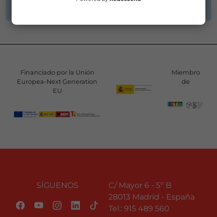
Financiado por la Unión
Miembro
Europea-Next Generation
de
EU
SÍGUENOS
C/ Mayor 6 - 5º B
28013 Madrid - España
Tel.:
915 489 560