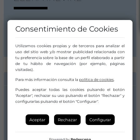
36630 Cambados
Consentimiento de Cookies
Pontevedra
Galicia / Galiza
Utilizamos cookies propias y de terceros para analizar el
uso del sitio web y/o mostrar publicidad relacionada con
tu preferencia sobre la base de un perfil elaborado a partir
de tu hábito de navegación (por ejemplo, páginas
visitadas).
INFORMACIÓN DE CONTACTO
Para más información consulta la
política de cookies
.
Puedes aceptar todas las cookies pulsando el botón
"Aceptar", rechazar su uso pulsando el botón "Rechazar" y
configurarlas pulsando el botón "Configurar".
Anxo Xesteira Serrano
Aceptar
Rechazar
Configurar
683320953
xesteira@anxest.com
Powered by
Redescena