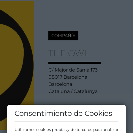
COMPAÑÍA
THE OWL
C/ Major de Sarrià 173
08017 Barcelona
Barcelona
Cataluña / Catalunya
Consentimiento de Cookies
Utilizamos cookies propias y de terceros para analizar