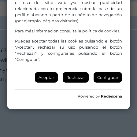
el uso del sitio web y/o mostrar publicidad
relacionada con tu preferencia sobre la base de un
perfil elaborado a partir de tu hábito de navegación
(por ejemplo, páginas visitadas).
Para más información consulta la
política de cookies
.
Puedes aceptar todas las cookies pulsando el botón
"Aceptar", rechazar su uso pulsando el botón
667606642
"Rechazar" y configurarlas pulsando el botón
"Configurar".
owlbookingagency@gmail.com
myriam@theowl.info
Aceptar
Rechazar
Configurar
https://myriamswanson.com
Powered by
Redescena