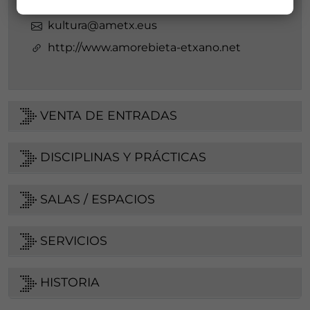
946 300 650 / 946 300 168
kultura@ametx.eus
http://www.amorebieta-etxano.net
VENTA DE ENTRADAS
DISCIPLINAS Y PRÁCTICAS
SALAS / ESPACIOS
SERVICIOS
HISTORIA