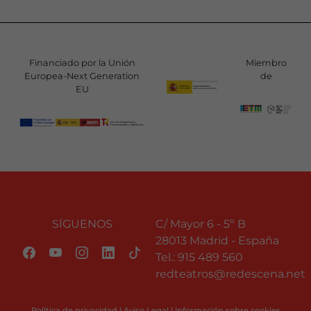
Financiado por la Unión
Miembro
Europea-Next Generation
de
EU
SÍGUENOS
C/ Mayor 6 - 5º B
28013 Madrid - España
Tel.:
915 489 560
redteatros@redescena.net
Política de privacidad
|
Aviso Legal
|
Información sobre cookies