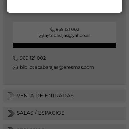
INFORMACIÓN DE CONTACTO
969 121 002
aytobarajas@yahoo.es
969 121 002
bibliotecabarajas@eresmas.com
VENTA DE ENTRADAS
SALAS / ESPACIOS