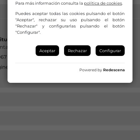
Para más información consulta la
política de cookies
.
Puedes aceptar todas las cookies pulsando el botón
"Aceptar", rechazar su uso pulsando el botón
"Rechazar" y configurarlas pulsando el botón
"Configurar".
titución a la que pertenece:
ntamiento
Aceptar
Rechazar
Configurar
967 275 704
gineta@dipualba.es
Powered by
Redescena