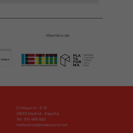
Miembro de
C/ Mayor 6 - 5º B
28013 Madrid - España
Tel.:
915 489 560
redteatros@redescena.net