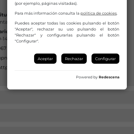
(por ejemplo, páginas visitadas).
Para más información consulta la
política de cookies
.
titución a la que pertenece:
ntamiento
Puedes aceptar todas las cookies pulsando el botón
"Aceptar", rechazar su uso pulsando el botón
ario de Oficina:
"Rechazar" y configurarlas pulsando el botón
0-14:00h
"Configurar".
967 438 001
upnerpio@hotmail.com
nerpio@diupalba.es
Aceptar
Rechazar
Configurar
https://www.parqueculturalnerpio.com
Powered by
Redescena