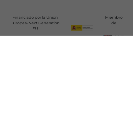
Financiado por la Unión
Miembro
Europea-Next Generation
de
EU
SÍGUENOS
C/ Mayor 6 - 5º B
28013 Madrid - España
Tel.:
915 489 560
redteatros@redescena.net
Política de privacidad
|
Aviso Legal
|
Información sobre cookies