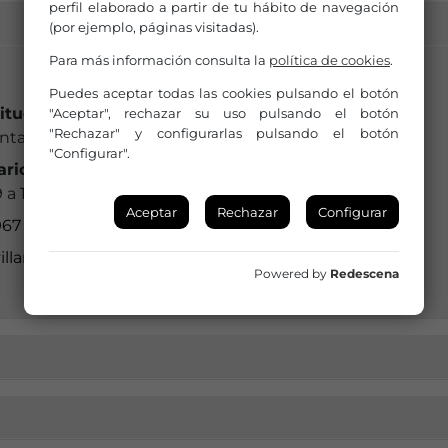
perfil elaborado a partir de tu hábito de navegación
(por ejemplo, páginas visitadas).
Para más información consulta la
política de cookies
.
Puedes aceptar todas las cookies pulsando el botón
titución a la que pertenece:
"Aceptar", rechazar su uso pulsando el botón
"Rechazar" y configurarlas pulsando el botón
ntamiento
"Configurar".
ario de Oficina:
 a 15 horas
Aceptar
Rechazar
Configurar
67 143 900 / 967 140 404 (Ayuntamiento)
illarrobledo@dipualba.es
Powered by
Redescena