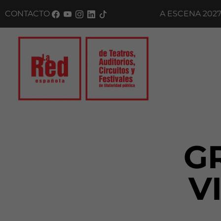
 A NUESTROS BOLETINES
CONTACTO
|
DANZA A ESCENA 2027 · 
G
V