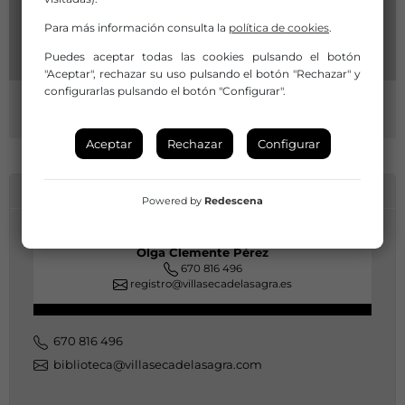
Para más información consulta la
política de cookies
.
Puedes aceptar todas las cookies pulsando el botón
"Aceptar", rechazar su uso pulsando el botón "Rechazar" y
configurarlas pulsando el botón "Configurar".
Aceptar
Rechazar
Configurar
INFORMACIÓN DE CONTACTO
Powered by
Redescena
Olga Clemente Pérez
670 816 496
registro@villasecadelasagra.es
670 816 496
biblioteca@villasecadelasagra.com