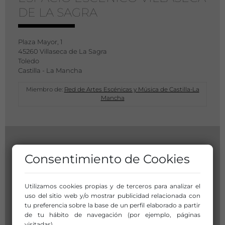
DE LA SAGRA
Plaza Mayor, 1
45260 Villaseca de La Sagra
Toledo
Castilla - La Mancha
Miembro de:
Red de Artes Escénicas y Música de Castilla-La
Mancha
Consentimiento de Cookies
Utilizamos cookies propias y de terceros para analizar el
uso del sitio web y/o mostrar publicidad relacionada con
tu preferencia sobre la base de un perfil elaborado a partir
de tu hábito de navegación (por ejemplo, páginas
visitadas).